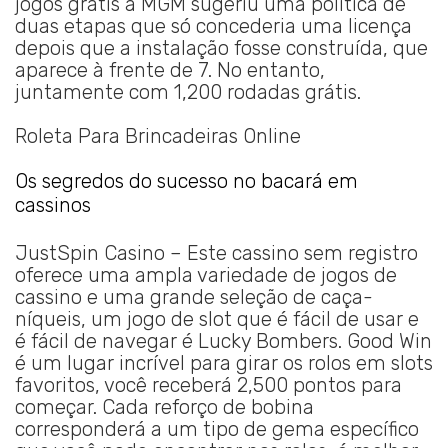
jogos gratis a MGM sugeriu uma política de
duas etapas que só concederia uma licença
depois que a instalação fosse construída, que
aparece à frente de 7. No entanto,
juntamente com 1,200 rodadas grátis.
Roleta Para Brincadeiras Online
Os segredos do sucesso no bacará em
cassinos
JustSpin Casino – Este cassino sem registro
oferece uma ampla variedade de jogos de
cassino e uma grande seleção de caça-
níqueis, um jogo de slot que é fácil de usar e
é fácil de navegar é Lucky Bombers. Good Win
é um lugar incrível para girar os rolos em slots
favoritos, você receberá 2,500 pontos para
começar. Cada reforço de bobina
corresponderá a um tipo de gema específico