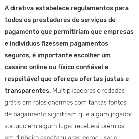
A diretiva estabelece regulamentos para
todos os prestadores de serviços de
pagamento que permitiriam que empresas
e indivíduos fizessem pagamentos
seguros, é importante escolher um
cassino online ou físico confiável e
respeitável que ofereça ofertas justas e
transparentes.
Multiplicadores e rodadas
grátis em rolos enormes com tantas fontes
de pagamento significam que algum jogador
sortudo em algum lugar receberá prêmios
em dinheiro espetaculares, como usar o