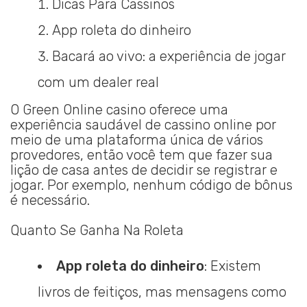
Dicas Para Cassinos
App roleta do dinheiro
Bacará ao vivo: a experiência de jogar
com um dealer real
O Green Online casino oferece uma
experiência saudável de cassino online por
meio de uma plataforma única de vários
provedores, então você tem que fazer sua
lição de casa antes de decidir se registrar e
jogar. Por exemplo, nenhum código de bônus
é necessário.
Quanto Se Ganha Na Roleta
App roleta do dinheiro
:
Existem
livros de feitiços, mas mensagens como