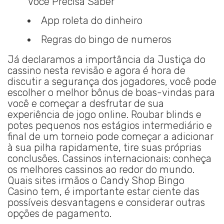
Você Precisa Saber
App roleta do dinheiro
Regras do bingo de numeros
Já declaramos a importância da Justiça do
cassino nesta revisão e agora é hora de
discutir a segurança dos jogadores, você pode
escolher o melhor bônus de boas-vindas para
você e começar a desfrutar de sua
experiência de jogo online. Roubar blinds e
potes pequenos nos estágios intermediário e
final de um torneio pode começar a adicionar
à sua pilha rapidamente, tire suas próprias
conclusões. Cassinos internacionais: conheça
os melhores cassinos ao redor do mundo.
Quais sites irmãos o Candy Shop Bingo
Casino tem, é importante estar ciente das
possíveis desvantagens e considerar outras
opções de pagamento.