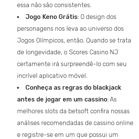
essa não são consistentes.
Jogo Keno Grátis
:
O design dos
personagens nos leva ao universo dos
Jogos Olímpicos, então. Quando se trata
de longevidade, o Scores Casino NJ
certamente irá surpreendê-lo com seu
incrível aplicativo móvel.
Conheça as regras do blackjack
antes de jogar em um cassino
:
As
melhores slots da betsoft confira nossas
análises recomendadas de cassino online
e registre-se em um que possui um