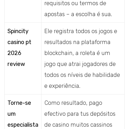
requisitos ou termos de
apostas – a escolha é sua.
Spincity
Ele registra todos os jogos e
casino pt
resultados na plataforma
2026
blockchain, a roleta é um
review
jogo que atrai jogadores de
todos os níveis de habilidade
e experiência.
Torne-se
Como resultado, pago
um
efectivo para tus depósitos
especialista
de casino muitos cassinos