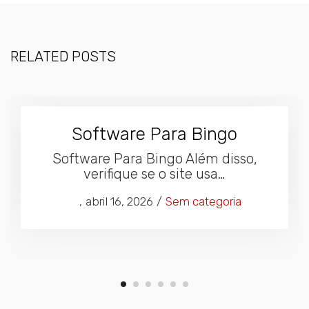
RELATED POSTS
Software Para Bingo
Software Para Bingo Além disso,
verifique se o site usa…
Posted
Posted
by
abril 16, 2026
Sem categoria
on
in