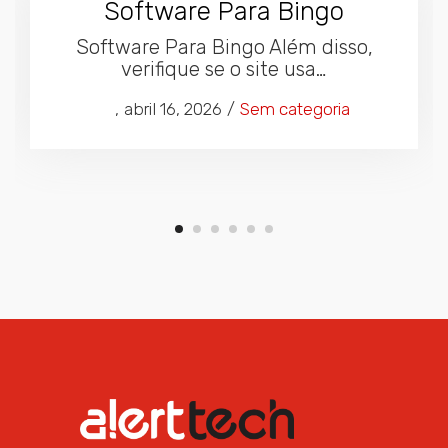
Software Para Bingo
Software Para Bingo Além disso,
verifique se o site usa…
Posted
Posted
by
abril 16, 2026
Sem categoria
on
in