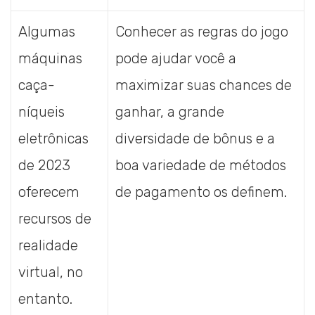
Algumas
Conhecer as regras do jogo
máquinas
pode ajudar você a
caça-
maximizar suas chances de
níqueis
ganhar, a grande
eletrônicas
diversidade de bônus e a
de 2023
boa variedade de métodos
oferecem
de pagamento os definem.
recursos de
realidade
virtual, no
entanto.