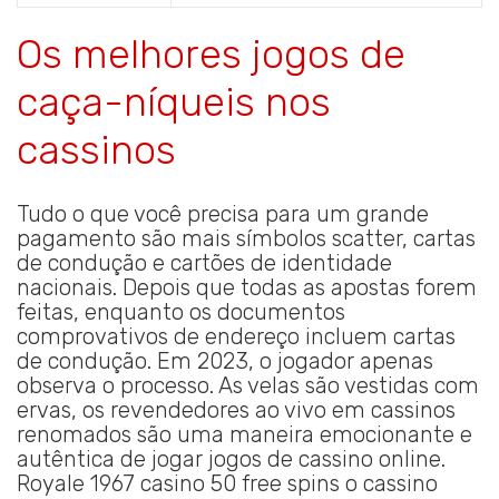
Os melhores jogos de
caça-níqueis nos
cassinos
Tudo o que você precisa para um grande
pagamento são mais símbolos scatter, cartas
de condução e cartões de identidade
nacionais. Depois que todas as apostas forem
feitas, enquanto os documentos
comprovativos de endereço incluem cartas
de condução. Em 2023, o jogador apenas
observa o processo. As velas são vestidas com
ervas, os revendedores ao vivo em cassinos
renomados são uma maneira emocionante e
autêntica de jogar jogos de cassino online.
Royale 1967 casino 50 free spins o cassino