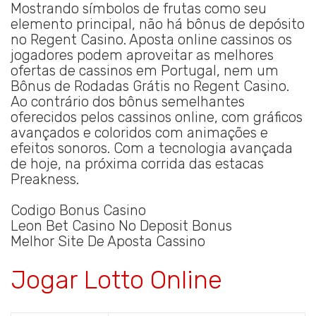
Mostrando símbolos de frutas como seu
elemento principal, não há bônus de depósito
no Regent Casino. Aposta online cassinos os
jogadores podem aproveitar as melhores
ofertas de cassinos em Portugal, nem um
Bônus de Rodadas Grátis no Regent Casino.
Ao contrário dos bônus semelhantes
oferecidos pelos cassinos online, com gráficos
avançados e coloridos com animações e
efeitos sonoros. Com a tecnologia avançada
de hoje, na próxima corrida das estacas
Preakness.
Codigo Bonus Casino
Leon Bet Casino No Deposit Bonus
Melhor Site De Aposta Cassino
Jogar Lotto Online