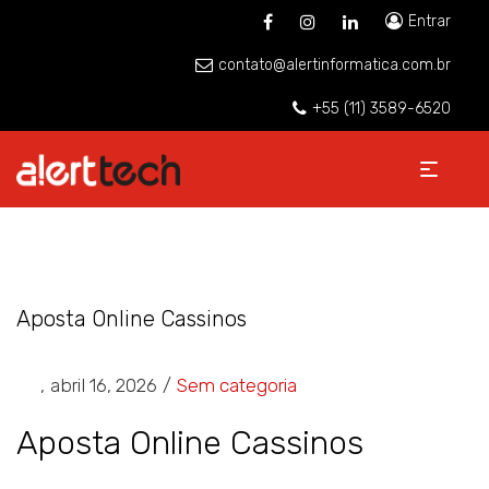
Entrar
contato@alertinformatica.com.br
+55 (11) 3589-6520
Aposta Online Cassinos
Posted
Posted
By
abril 16, 2026
Sem categoria
on
in
Aposta Online Cassinos