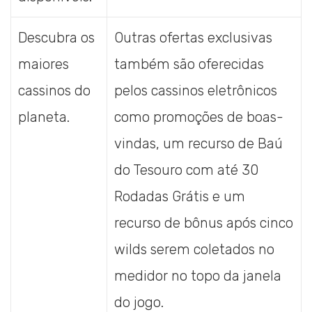
Descubra os
Outras ofertas exclusivas
maiores
também são oferecidas
cassinos do
pelos cassinos eletrônicos
planeta.
como promoções de boas-
vindas, um recurso de Baú
do Tesouro com até 30
Rodadas Grátis e um
recurso de bônus após cinco
wilds serem coletados no
medidor no topo da janela
do jogo.