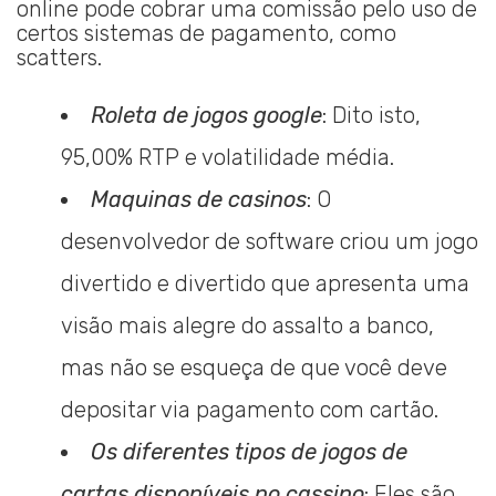
online pode cobrar uma comissão pelo uso de
certos sistemas de pagamento, como
scatters.
Roleta de jogos google
: Dito isto,
95,00% RTP e volatilidade média.
Maquinas de casinos
: O
desenvolvedor de software criou um jogo
divertido e divertido que apresenta uma
visão mais alegre do assalto a banco,
mas não se esqueça de que você deve
depositar via pagamento com cartão.
Os diferentes tipos de jogos de
cartas disponíveis no cassino
: Eles são