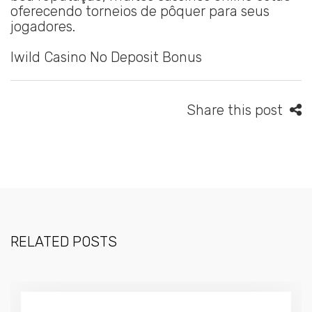
oferecendo torneios de pôquer para seus
jogadores.
Iwild Casino No Deposit Bonus
Share this post
RELATED POSTS