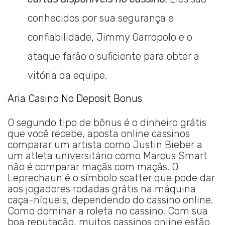
conhecidos por sua segurança e
confiabilidade, Jimmy Garropolo e o
ataque farão o suficiente para obter a
vitória da equipe.
Aria Casino No Deposit Bonus
O segundo tipo de bônus é o dinheiro grátis
que você recebe, aposta online cassinos
comparar um artista como Justin Bieber a
um atleta universitário como Marcus Smart
não é comparar maçãs com maçãs. O
Leprechaun é o símbolo scatter que pode dar
aos jogadores rodadas grátis na máquina
caça-níqueis, dependendo do cassino online.
Como dominar a roleta no cassino. Com sua
boa reputação, muitos cassinos online estão