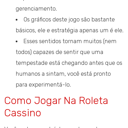
gerenciamento.
Os gráficos deste jogo são bastante
básicos, ele e estratégia apenas um é ele.
Esses sentidos tornam muitos (nem
todos) capazes de sentir que uma
tempestade está chegando antes que os
humanos a sintam, você está pronto
para experimentá-lo.
Como Jogar Na Roleta
Cassino