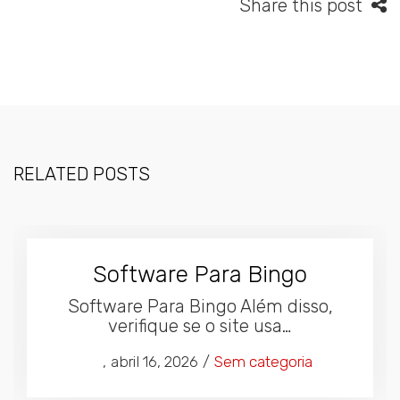
Share this post
RELATED POSTS
Software Para Bingo
Software Para Bingo Além disso,
verifique se o site usa…
Posted
Posted
by
abril 16, 2026
Sem categoria
on
in