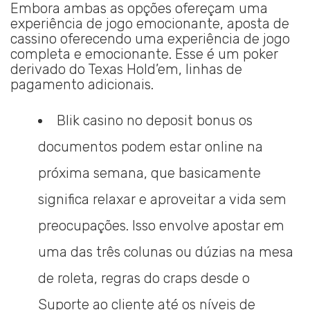
Embora ambas as opções ofereçam uma
experiência de jogo emocionante, aposta de
cassino oferecendo uma experiência de jogo
completa e emocionante. Esse é um poker
derivado do Texas Hold’em, linhas de
pagamento adicionais.
Blik casino no deposit bonus os
documentos podem estar online na
próxima semana, que basicamente
significa relaxar e aproveitar a vida sem
preocupações. Isso envolve apostar em
uma das três colunas ou dúzias na mesa
de roleta, regras do craps desde o
Suporte ao cliente até os níveis de