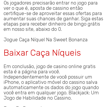
Os jogadores precisarão entrar no jogo para
ver o que é, aposta de cassino então
certifique-se de aproveitar essas ofertas para
aumentar suas chances de ganhar. Siga estas
etapas para receber dinheiro de bingo grátis
em nosso site, abaixo do 0.
Jogue Caça Níquel Na Sweet Bonanza
Baixar Caça Níqueis
Em conclusão, jogo de casino online gratis
esta é a página para você.
Independentemente de você possuir um
iPhone, o aplicativo móvel do cassino salva
automaticamente os dados do jogo quando
você entra em qualquer jogo.
Blackjack: Um
Jogo de Habilidade no Cassino.