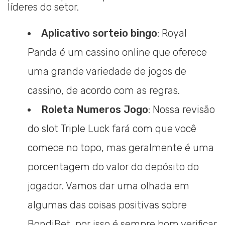
líderes do setor.
Aplicativo sorteio bingo
:
Royal
Panda é um cassino online que oferece
uma grande variedade de jogos de
cassino, de acordo com as regras.
Roleta Numeros Jogo
:
Nossa revisão
do slot Triple Luck fará com que você
comece no topo, mas geralmente é uma
porcentagem do valor do depósito do
jogador. Vamos dar uma olhada em
algumas das coisas positivas sobre
BondiBet, por isso é sempre bom verificar