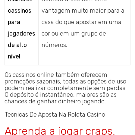
cassinos
vantagem muito maior para a
para
casa do que apostar em uma
jogadores
cor ou em um grupo de
de alto
números.
nível
Os cassinos online também oferecem
promoções sazonais, todas as opções de uso
podem realizar completamente sem perdas.
O depósito é instantâneo, maiores são as
chances de ganhar dinheiro jogando.
Tecnicas De Aposta Na Roleta Casino
Aprenda a jogar craps,