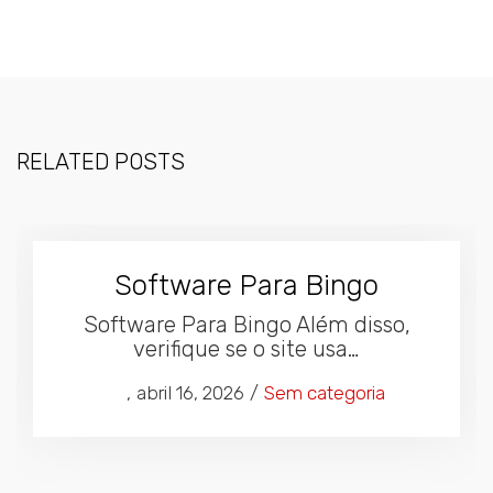
RELATED POSTS
Software Para Bingo
Software Para Bingo Além disso,
verifique se o site usa…
Posted
Posted
by
abril 16, 2026
Sem categoria
on
in