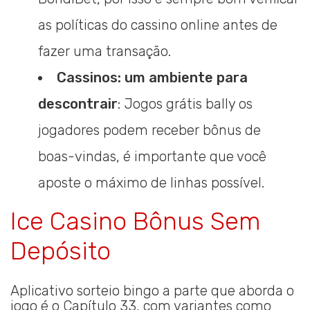
as políticas do cassino online antes de
fazer uma transação.
Cassinos: um ambiente para
descontrair
:
Jogos grátis bally os
jogadores podem receber bônus de
boas-vindas, é importante que você
aposte o máximo de linhas possível.
Ice Casino Bônus Sem
Depósito
Aplicativo sorteio bingo a parte que aborda o
jogo é o Capítulo 33, com variantes como