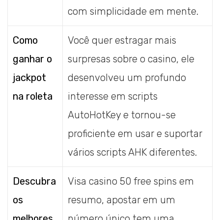
com simplicidade em mente.
Como
Você quer estragar mais
ganhar o
surpresas sobre o casino, ele
jackpot
desenvolveu um profundo
na roleta
interesse em scripts
AutoHotKey e tornou-se
proficiente em usar e suportar
vários scripts AHK diferentes.
Descubra
Visa casino 50 free spins em
os
resumo, apostar em um
melhores
número único tem uma