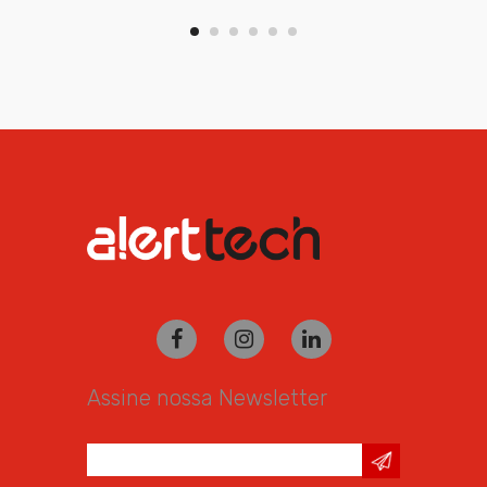
Assine nossa Newsletter