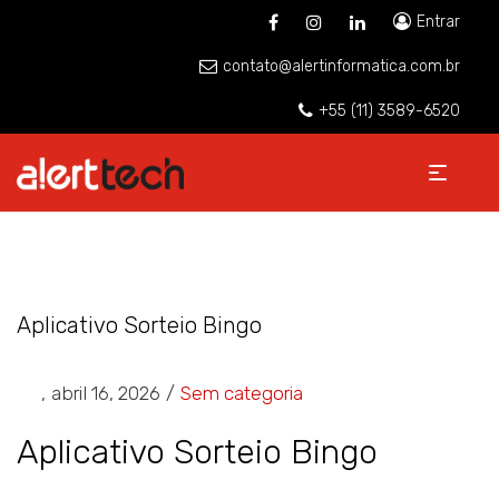
Entrar
contato@alertinformatica.com.br
+55 (11) 3589-6520
Aplicativo Sorteio Bingo
Posted
Posted
By
abril 16, 2026
Sem categoria
on
in
Aplicativo Sorteio Bingo