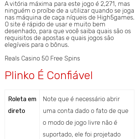
A vitória máxima para este jogo é 2,271, mas
ninguém o proíbe de a utilizar quando se joga
nas máquina de caça níqueis de High5games.
O site é rápido de usar e muito bem
desenhado, para que você saiba quais são os
requisitos de apostas e quais jogos são
elegíveis para o bônus.
Reals Casino 50 Free Spins
Plinko É Confiável
Roleta em
Note que é necessário abrir
direto
uma conta dado o fato de que
o modo de jogo livre não é
suportado, ele foi projetado