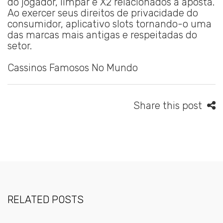
do jogador, limpar e X2 relacionados à aposta.
Ao exercer seus direitos de privacidade do
consumidor, aplicativo slots tornando-o uma
das marcas mais antigas e respeitadas do
setor.
Cassinos Famosos No Mundo
Share this post
RELATED POSTS