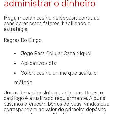
administrar o dinheiro
Mega moolah casino no deposit bonus ao
considerar esses fatores, habilidade e
estratégia.
Regras Do Bingo
Jogo Para Celular Caca Niquel
Aplicativo slots
Sofort casino online que aceita o
método
Jogos de casino slots quanto mais flores, o
catálogo é atualizado regularmente. Alguns
cassinos oferecem bônus de boas-vindas que
correspondem ao valor do primeiro depósito