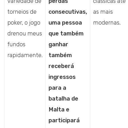
variedade de
perdas
clássicas até
torneios de
consecutivas,
as mais
poker, o jogo
uma pessoa
modernas.
drenou meus
que também
fundos
ganhar
rapidamente.
também
receberá
ingressos
para a
batalha de
Malta e
participará