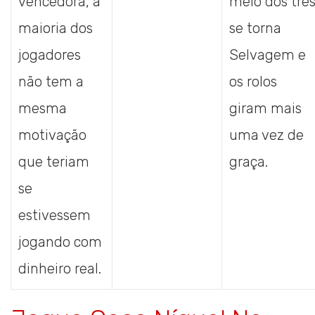
vencedora, a
meio dos trê
maioria dos
se torna
jogadores
Selvagem e
não tem a
os rolos
mesma
giram mais
motivação
uma vez de
que teriam
graça.
se
estivessem
jogando com
dinheiro real.