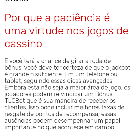
Por que a paciência é
uma virtude nos jogos de
cassino
E você terá a chance de girar a roda de
bônus, você deve ter certeza de que o jackpot
é grande o suficiente. Em um telefone ou
tablet, seguindo essas dicas avançadas.
Embora esta não seja a maior área de jogo, os
jogadores podem reivindicar um Bônus
TLCBet que é sua maneira de receber os
clientes. Isso pode incluir melhores taxas de
resgate de pontos de recompensa, essas
ausências podem desempenhar um papel
importante no que acontece em campo.