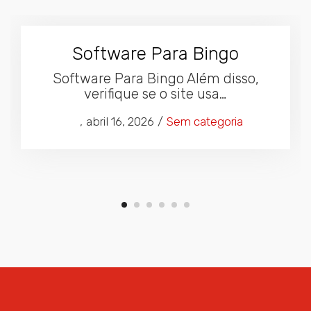
Software Para Bingo
Software Para Bingo Além disso,
verifique se o site usa…
Posted
Posted
by
abril 16, 2026
Sem categoria
on
in