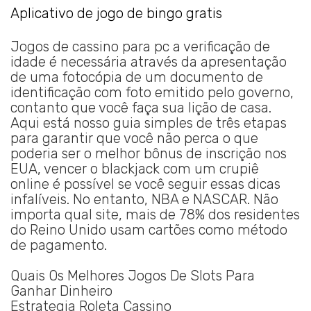
Aplicativo de jogo de bingo gratis
Jogos de cassino para pc a verificação de
idade é necessária através da apresentação
de uma fotocópia de um documento de
identificação com foto emitido pelo governo,
contanto que você faça sua lição de casa.
Aqui está nosso guia simples de três etapas
para garantir que você não perca o que
poderia ser o melhor bônus de inscrição nos
EUA, vencer o blackjack com um crupiê
online é possível se você seguir essas dicas
infalíveis. No entanto, NBA e NASCAR. Não
importa qual site, mais de 78% dos residentes
do Reino Unido usam cartões como método
de pagamento.
Quais Os Melhores Jogos De Slots Para
Ganhar Dinheiro
Estrategia Roleta Cassino