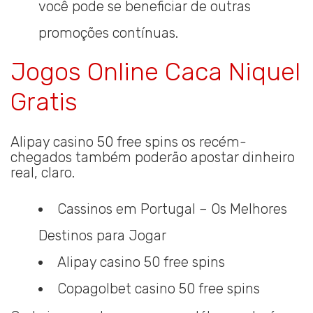
você pode se beneficiar de outras
promoções contínuas.
Jogos Online Caca Niquel
Gratis
Alipay casino 50 free spins os recém-
chegados também poderão apostar dinheiro
real, claro.
Cassinos em Portugal – Os Melhores
Destinos para Jogar
Alipay casino 50 free spins
Copagolbet casino 50 free spins