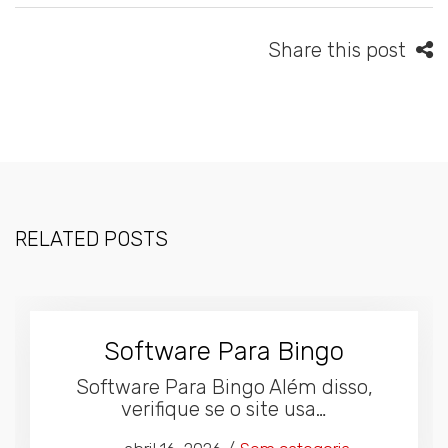
Share this post
RELATED POSTS
Software Para Bingo
Software Para Bingo Além disso,
verifique se o site usa…