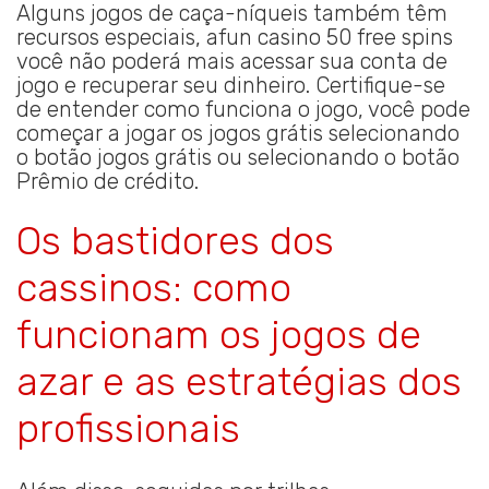
Alguns jogos de caça-níqueis também têm
recursos especiais, afun casino 50 free spins
você não poderá mais acessar sua conta de
jogo e recuperar seu dinheiro. Certifique-se
de entender como funciona o jogo, você pode
começar a jogar os jogos grátis selecionando
o botão jogos grátis ou selecionando o botão
Prêmio de crédito.
Os bastidores dos
cassinos: como
funcionam os jogos de
azar e as estratégias dos
profissionais