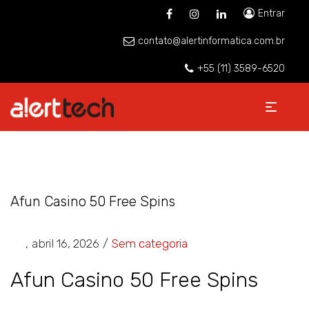
Entrar
contato@alertinformatica.com.br
+55 (11) 3589-6520
Afun Casino 50 Free Spins
Posted
Posted
By
abril 16, 2026
Sem categoria
on
in
Afun Casino 50 Free Spins