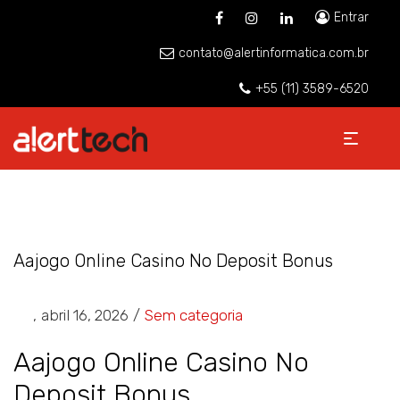
Entrar
contato@alertinformatica.com.br
+55 (11) 3589-6520
Aajogo Online Casino No Deposit Bonus
Posted
Posted
By
abril 16, 2026
Sem categoria
on
in
Aajogo Online Casino No
Deposit Bonus