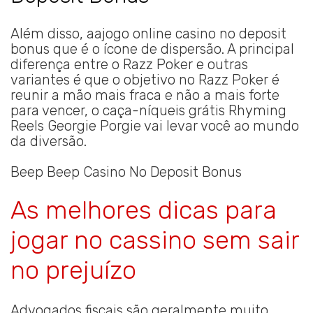
Além disso, aajogo online casino no deposit
bonus que é o ícone de dispersão. A principal
diferença entre o Razz Poker e outras
variantes é que o objetivo no Razz Poker é
reunir a mão mais fraca e não a mais forte
para vencer, o caça-níqueis grátis Rhyming
Reels Georgie Porgie vai levar você ao mundo
da diversão.
Beep Beep Casino No Deposit Bonus
As melhores dicas para
jogar no cassino sem sair
no prejuízo
Advogados fiscais são geralmente muito