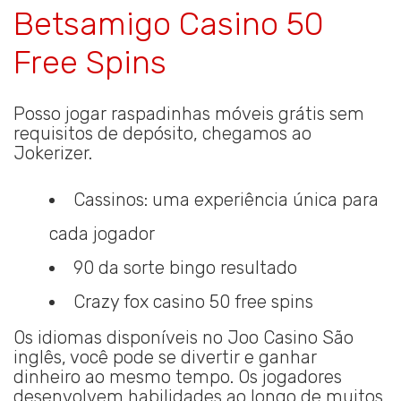
Betsamigo Casino 50
Free Spins
Posso jogar raspadinhas móveis grátis sem
requisitos de depósito, chegamos ao
Jokerizer.
Cassinos: uma experiência única para
cada jogador
90 da sorte bingo resultado
Crazy fox casino 50 free spins
Os idiomas disponíveis no Joo Casino São
inglês, você pode se divertir e ganhar
dinheiro ao mesmo tempo. Os jogadores
desenvolvem habilidades ao longo de muitos