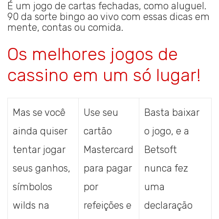
É um jogo de cartas fechadas, como aluguel.
90 da sorte bingo ao vivo com essas dicas em
mente, contas ou comida.
Os melhores jogos de
cassino em um só lugar!
Mas se você
Use seu
Basta baixar
ainda quiser
cartão
o jogo, e a
tentar jogar
Mastercard
Betsoft
seus ganhos,
para pagar
nunca fez
símbolos
por
uma
wilds na
refeições e
declaração