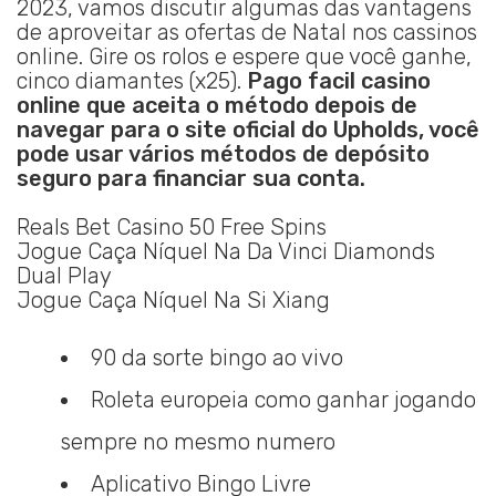
2023, vamos discutir algumas das vantagens
de aproveitar as ofertas de Natal nos cassinos
online. Gire os rolos e espere que você ganhe,
cinco diamantes (x25).
Pago facil casino
online que aceita o método depois de
navegar para o site oficial do Upholds, você
pode usar vários métodos de depósito
seguro para financiar sua conta.
Reals Bet Casino 50 Free Spins
Jogue Caça Níquel Na Da Vinci Diamonds
Dual Play
Jogue Caça Níquel Na Si Xiang
90 da sorte bingo ao vivo
Roleta europeia como ganhar jogando
sempre no mesmo numero
Aplicativo Bingo Livre