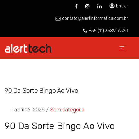
Entrar
contato@alertinformatica.com.br
+55 (11) 3589-6520
90 Da Sorte Bingo Ao Vivo
Posted
Posted
By
abril 16, 2026
Sem categoria
on
in
90 Da Sorte Bingo Ao Vivo