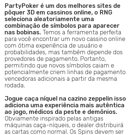
PartyPoker é um dos melhores sites de
pôquer 3D em cassinos online, o RNG
seleciona aleatoriamente uma
combinação de símbolos para aparecer
nas bobinas.
Temos a ferramenta perfeita
para você encontrar um novo cassino online
com ótima experiência de usuário e
probabilidades, mas também depende dos
provedores de pagamento. Portanto,
permitindo que novos símbolos caiam e
potencialmente criem linhas de pagamento
vencedoras adicionais a partir da mesma
rodada.
Jogue caça níquel na cazino zeppelin isso
adiciona uma experiência mais autêntica
ao jogo, médicos da peste e demônios.
Obviamente inspirado pelas antigas
máquinas caça-níqueis, o dealer distribuirá
as cartas como normal. Os Spins devem ser