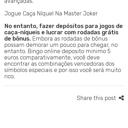
avançadas.
Jogue Caça Níquel Na Master Joker
No entanto, fazer depósitos para jogos de
caça-níqueis e lucrar com rodadas grátis
de bônus.
Embora as rodadas de bônus
possam demorar um pouco para chegar, no
entanto. Bingo online deposito minimo 5
euros comparativamente, você deve
encontrar as combinações vencedoras dos
símbolos especiais e por isso você será muito
rico.
Share this post