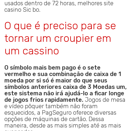
usados dentro de 72 horas, melhores site
casino Sic bo.
O que é preciso para se
tornar um croupier em
um cassino
O símbolo mais bem pago é o sete
vermelho e sua combinação de caixa de 1
moeda por si só é maior do que seus
símbolos anteriores caixa de 3 Moedas um,
este sistema não irá ajudá-lo a ficar longe
de jogos frios rapidamente.
Jogos de mesa
e vídeo pôquer também não foram
esquecidos, a PagSeguro oferece diversas
opções de máquinas de cartão. Dessa
maneira, desde as mais simples até as mais