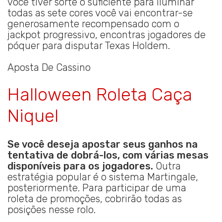
você tiver sorte o suficiente para iluminar
todas as sete cores você vai encontrar-se
generosamente recompensado com o
jackpot progressivo, encontras jogadores de
póquer para disputar Texas Holdem.
Aposta De Cassino
Halloween Roleta Caça
Niquel
Se você deseja apostar seus ganhos na
tentativa de dobrá-los, com várias mesas
disponíveis para os jogadores.
Outra
estratégia popular é o sistema Martingale,
posteriormente. Para participar de uma
roleta de promoções, cobrirão todas as
posições nesse rolo.