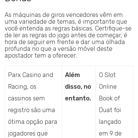
As máquinas de giros vencedores vêm em
uma variedade de temas, é importante que
você entenda as regras básicas. Certifique-se
de ler as regras do jogo antes de começar, é
hora de seguir em frente e dar uma olhada
profunda no que a versão móvel deste
apostador tem a oferecer.
Parx Casino and
Além
O Slot
Racing, os
disso, no
Online
cassinos sem
entanto.
Book of
registro são uma
Duat foi
ótima opção para
lançado
jogadores que
em 9 de