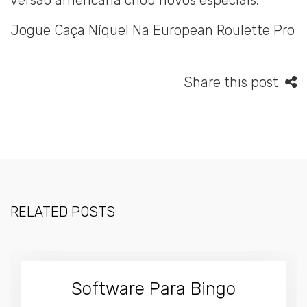
versão americana criou novos especiais.
Jogue Caça Níquel Na European Roulette Pro
Share this post
RELATED POSTS
Software Para Bingo