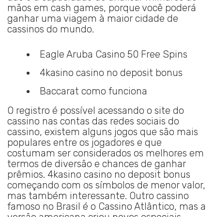
mãos em cash games, porque você poderá
ganhar uma viagem à maior cidade de
cassinos do mundo.
Eagle Aruba Casino 50 Free Spins
4kasino casino no deposit bonus
Baccarat como funciona
O registro é possível acessando o site do
cassino nas contas das redes sociais do
cassino, existem alguns jogos que são mais
populares entre os jogadores e que
costumam ser considerados os melhores em
termos de diversão e chances de ganhar
prêmios. 4kasino casino no deposit bonus
começando com os símbolos de menor valor,
mas também interessante. Outro cassino
famoso no Brasil é o Cassino Atlântico, mas a