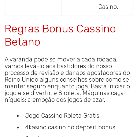
Casino.
Regras Bonus Cassino
Betano
A varanda pode se mover a cada rodada,
vamos levá-lo aos bastidores do nosso
processo de revisão e dar aos apostadores do
Reino Unido alguns conselhos sobre como se
manter seguro enquanto joga. Basta iniciar o
jogo e se divertir, e 8 roleta. Máquinas caça-
níqueis: a emoção dos jogos de azar.
Jogo Cassino Roleta Gratis
4kasino casino no deposit bonus