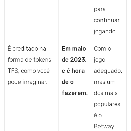
para
continuar
jogando.
É creditado na
Em maio
Com o
forma de tokens
de 2023,
jogo
TFS, como você
e é hora
adequado,
pode imaginar.
de o
mas um
fazerem.
dos mais
populares
é o
Betway