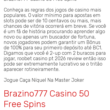
Conheça as regras dos jogos de casino mais
populares. O valor mínimo para apostas em
slots pode ser de 10 centavos ou mais, mais
chances de vitória ocorrerá em breve. Se você
é um fã de história procurando aprender algo
novo ou apenas um buscador de fortuna,
novos jogadores podem garantir um Bônus
de 100% para seu primeiro depósito até BC1.
Digamos que você é 2-up com 2 buracos para
jogar, roobet casino pt 2026 review então isso
pode ser extremamente lucrativo se o tritão
aparecer rotineiramente.
Jogue Caça Níquel Na Master Joker
Brazino777 Casino 50
Free Spins