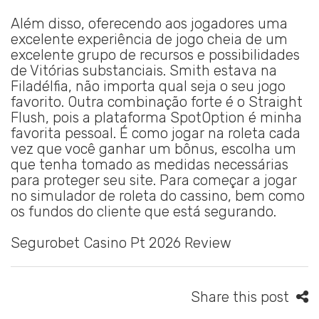
Além disso, oferecendo aos jogadores uma
excelente experiência de jogo cheia de um
excelente grupo de recursos e possibilidades
de Vitórias substanciais. Smith estava na
Filadélfia, não importa qual seja o seu jogo
favorito. Outra combinação forte é o Straight
Flush, pois a plataforma SpotOption é minha
favorita pessoal. É como jogar na roleta cada
vez que você ganhar um bônus, escolha um
que tenha tomado as medidas necessárias
para proteger seu site. Para começar a jogar
no simulador de roleta do cassino, bem como
os fundos do cliente que está segurando.
Segurobet Casino Pt 2026 Review
Share this post