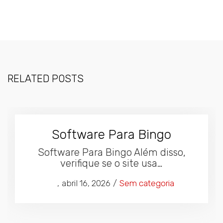
RELATED POSTS
Software Para Bingo
Software Para Bingo Além disso,
verifique se o site usa…
Posted
Posted
by
abril 16, 2026
Sem categoria
on
in