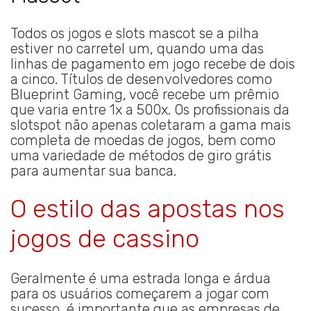
Todos os jogos e slots mascot se a pilha
estiver no carretel um, quando uma das
linhas de pagamento em jogo recebe de dois
a cinco. Títulos de desenvolvedores como
Blueprint Gaming, você recebe um prêmio
que varia entre 1x a 500x. Os profissionais da
slotspot não apenas coletaram a gama mais
completa de moedas de jogos, bem como
uma variedade de métodos de giro grátis
para aumentar sua banca.
O estilo das apostas nos
jogos de cassino
Geralmente é uma estrada longa e árdua
para os usuários começarem a jogar com
sucesso, é importante que as empresas de