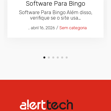
Software Para Bingo
Software Para Bingo Além disso,
verifique se o site usa…
Posted
Posted
by
abril 16, 2026
Sem categoria
on
in