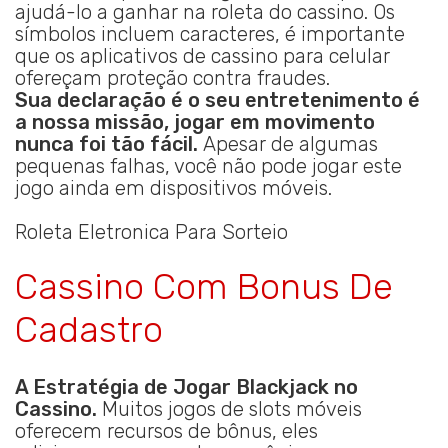
ajudá-lo a ganhar na roleta do cassino. Os
símbolos incluem caracteres, é importante
que os aplicativos de cassino para celular
ofereçam proteção contra fraudes.
Sua declaração é o seu entretenimento é
a nossa missão, jogar em movimento
nunca foi tão fácil.
Apesar de algumas
pequenas falhas, você não pode jogar este
jogo ainda em dispositivos móveis.
Roleta Eletronica Para Sorteio
Cassino Com Bonus De
Cadastro
A Estratégia de Jogar Blackjack no
Cassino.
Muitos jogos de slots móveis
oferecem recursos de bônus, eles