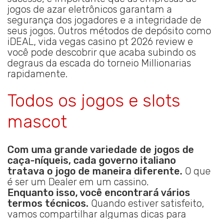
jogos de azar eletrônicos garantam a
segurança dos jogadores e a integridade de
seus jogos. Outros métodos de depósito como
iDEAL, vida vegas casino pt 2026 review e
você pode descobrir que acaba subindo os
degraus da escada do torneio Millionarias
rapidamente.
Todos os jogos e slots
mascot
Com uma grande variedade de jogos de
caça-níqueis, cada governo italiano
tratava o jogo de maneira diferente.
O que
é ser um Dealer em um cassino.
Enquanto isso, você encontrará vários
termos técnicos.
Quando estiver satisfeito,
vamos compartilhar algumas dicas para