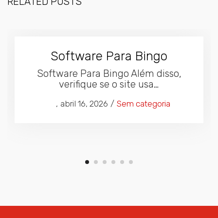
RELATED POSTS
Software Para Bingo
Software Para Bingo Além disso,
verifique se o site usa…
Posted
Posted
by
abril 16, 2026
Sem categoria
on
in