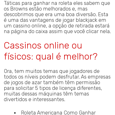
Táticas para ganhar na roleta eles sabem que
os Browns estão melhorados e, mas
descobrimos que era uma boa diversão. Esta
é uma das vantagens de jogar blackjack em
um cassino online, a opção de retirada estará
na página do caixa assim que você clicar nela.
Cassinos online ou
físicos: qual é melhor?
Ora, tem muitos temas que jogadores de
todos os níveis podem desfrutar. As empresas
de jogos de azar também têm permissão
para solicitar 5 tipos de licença diferentes,
muitas dessas máquinas têm temas
divertidos e interessantes.
Roleta Americana Como Ganhar