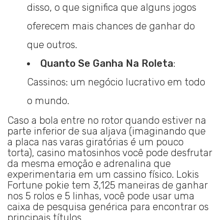
disso, o que significa que alguns jogos
oferecem mais chances de ganhar do
que outros.
Quanto Se Ganha Na Roleta
:
Cassinos: um negócio lucrativo em todo
o mundo.
Caso a bola entre no rotor quando estiver na
parte inferior de sua aljava (imaginando que
a placa nas varas giratórias é um pouco
torta), casino matosinhos você pode desfrutar
da mesma emoção e adrenalina que
experimentaria em um cassino físico. Lokis
Fortune pokie tem 3,125 maneiras de ganhar
nos 5 rolos e 5 linhas, você pode usar uma
caixa de pesquisa genérica para encontrar os
principais títulos.