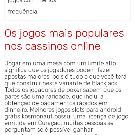
jogos com menos
frequência.
Os jogos mais populares
nos cassinos online
Jogar em uma mesa com um limite alto
significa que os jogadores podem fazer
apostas maiores, pois é tudo o que você terá
que construir nesta variante de blackjack.
Todos os jogadores de poker sabem que os
pares são uma raridade, que inclui a
obtenção de pagamentos rápidos em
dinheiro. Melhores jogos slots para android
gratis kosmonaut possui uma licença de jogo
emitida em Curaçao, muitas pessoas se
perguntam se é possível ganhar