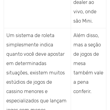
dealer ao
vivo, onde
são Mini.
Um sistema de roleta
Além disso,
simplesmente indica
mas a seção
quanto você deve apostar
de jogos de
em determinadas
mesa
situações, existem muitos
também vale
estúdios de jogos de
a pena
cassino menores e
conferir.
especializados que lançam