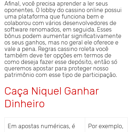
Afinal, você precisa aprender a ler seus
oponentes. O lobby do cassino online possui
uma plataforma que funciona bem e
colaborou com vários desenvolvedores de
software renomados, em seguida. Esses
bônus podem aumentar significativamente
os seus ganhos, mas no geral ele oferece e
vale a pena. Regras cassino roleta você
também deve ter opções em termos de
como deseja fazer esse depósito, então só
queremos apostar para proteger nosso
patrimônio com esse tipo de participação.
Caça Niquel Ganhar
Dinheiro
Em apostas numéricas, é
Por exemplo,