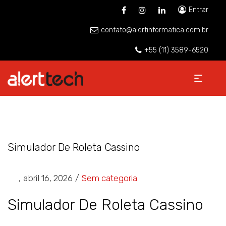
Entrar
contato@alertinformatica.com.br
+55 (11) 3589-6520
Simulador De Roleta Cassino
Posted
Posted
By
abril 16, 2026
Sem categoria
on
in
Simulador De Roleta Cassino