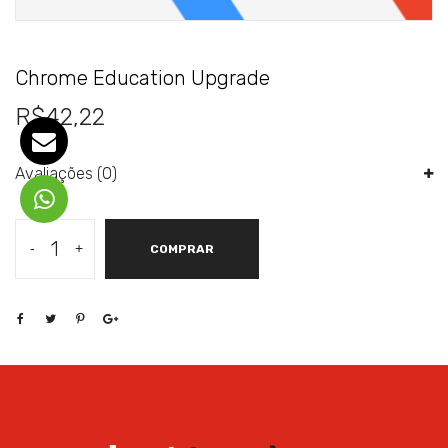
Chrome Education Upgrade
R$
42,22
Avaliações (0)
Chrome
-
+
COMPRAR
Education
Upgrade
quantidade