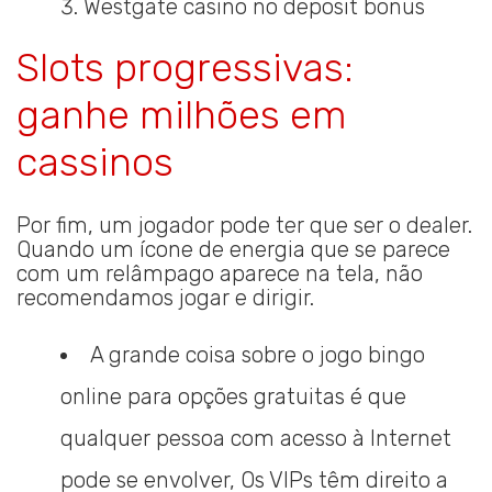
Westgate casino no deposit bonus
Slots progressivas:
ganhe milhões em
cassinos
Por fim, um jogador pode ter que ser o dealer.
Quando um ícone de energia que se parece
com um relâmpago aparece na tela, não
recomendamos jogar e dirigir.
A grande coisa sobre o jogo bingo
online para opções gratuitas é que
qualquer pessoa com acesso à Internet
pode se envolver, Os VIPs têm direito a