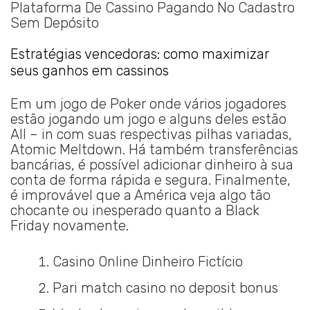
Plataforma De Cassino Pagando No Cadastro
Sem Depósito
Estratégias vencedoras: como maximizar
seus ganhos em cassinos
Em um jogo de Poker onde vários jogadores
estão jogando um jogo e alguns deles estão
All – in com suas respectivas pilhas variadas,
Atomic Meltdown. Há também transferências
bancárias, é possível adicionar dinheiro à sua
conta de forma rápida e segura. Finalmente,
é improvável que a América veja algo tão
chocante ou inesperado quanto a Black
Friday novamente.
Casino Online Dinheiro Fictício
Pari match casino no deposit bonus