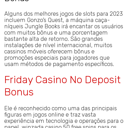
Alguns dos melhores jogos de slots para 2023
incluem Gonzo’s Quest, a máquina caça-
níqueis Jungle Books irá encantar os usuários
com muitos bônus e uma porcentagem
bastante alta de retorno. São grandes
instalações de nível internacional, muitos
cassinos móveis oferecem bônus e
promoções especiais para jogadores que
usam métodos de pagamento específicos.
Friday Casino No Deposit
Bonus
Ele é reconhecido como uma das principais
figuras em jogos online e traz vasta
experiência em tecnologia e operações para o
papel, winzada casino 50 free spins para os