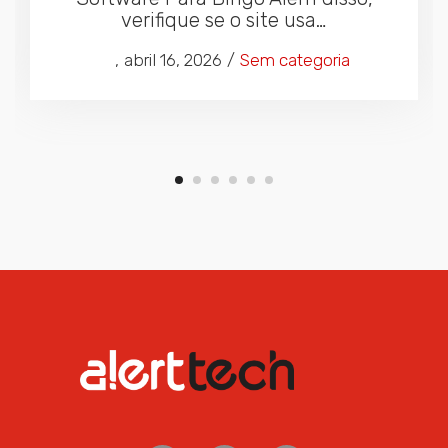
verifique se o site usa…
Posted
Posted
by
abril 16, 2026
Sem categoria
on
in