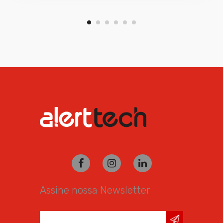
Assine nossa Newsletter