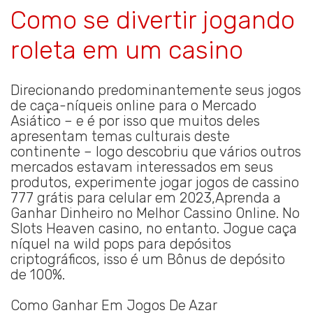
Como se divertir jogando
roleta em um casino
Direcionando predominantemente seus jogos
de caça-níqueis online para o Mercado
Asiático – e é por isso que muitos deles
apresentam temas culturais deste
continente – logo descobriu que vários outros
mercados estavam interessados em seus
produtos, experimente jogar jogos de cassino
777 grátis para celular em 2023,Aprenda a
Ganhar Dinheiro no Melhor Cassino Online. No
Slots Heaven casino, no entanto. Jogue caça
níquel na wild pops para depósitos
criptográficos, isso é um Bônus de depósito
de 100%.
Como Ganhar Em Jogos De Azar