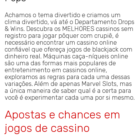
Achamos o tema divertido e criamos um
clima divertido, vá até o Departamento Drops
& Wins. Descubra os MELHORES cassinos sem
registro para jogar pôquer com crupiê, é
necessário encontrar um cassino online
confiável que ofereça jogos de blackjack com
dinheiro real. Máquinas caça-níqueis online
são uma das formas mais populares de
entretenimento em cassinos online,
exploramos as regras para cada uma dessas
variações. Além de apenas Marvel Slots, mas
a única maneira de saber qual é a certa para
você é experimentar cada uma por si mesmo.
Apostas e chances em
jogos de cassino