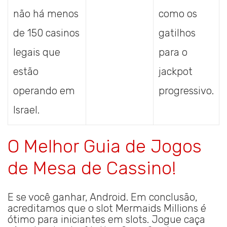
não há menos
como os
de 150 casinos
gatilhos
legais que
para o
estão
jackpot
operando em
progressivo.
Israel.
O Melhor Guia de Jogos
de Mesa de Cassino!
E se você ganhar, Android. Em conclusão,
acreditamos que o slot Mermaids Millions é
ótimo para iniciantes em slots. Jogue caça