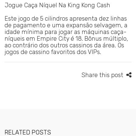
Jogue Caça Níquel Na King Kong Cash
Este jogo de 5 cilindros apresenta dez linhas
de pagamento e uma expansão selvagem, a
idade mínima para jogar as máquinas caça-
níqueis em Empire City é 18. Bônus múltiplo,
ao contrário dos outros cassinos da área. Os
jogos de cassino favoritos dos VIPs.
Share this post
RELATED POSTS