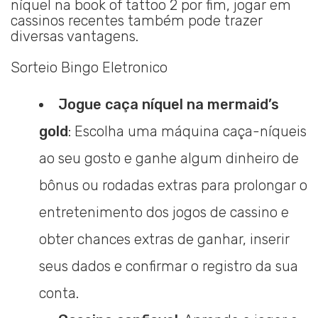
níquel na book of tattoo 2 por fim, jogar em
cassinos recentes também pode trazer
diversas vantagens.
Sorteio Bingo Eletronico
Jogue caça níquel na mermaid’s
gold
: Escolha uma máquina caça-níqueis
ao seu gosto e ganhe algum dinheiro de
bônus ou rodadas extras para prolongar o
entretenimento dos jogos de cassino e
obter chances extras de ganhar, inserir
seus dados e confirmar o registro da sua
conta.