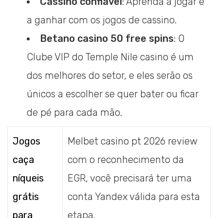
Cassino confiavel
: Aprenda a jogar e
a ganhar com os jogos de cassino.
Betano casino 50 free spins
: O
Clube VIP do Temple Nile casino é um
dos melhores do setor, e eles serão os
únicos a escolher se quer bater ou ficar
de pé para cada mão.
Jogos
Melbet casino pt 2026 review
caça
com o reconhecimento da
níqueis
EGR, você precisará ter uma
grátis
conta Yandex válida para esta
para
etapa.