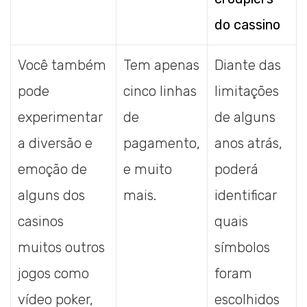
do cassino
Você também
Tem apenas
Diante das
pode
cinco linhas
limitações
experimentar
de
de alguns
a diversão e
pagamento,
anos atrás,
emoção de
e muito
poderá
alguns dos
mais.
identificar
casinos
quais
muitos outros
símbolos
jogos como
foram
vídeo poker,
escolhidos