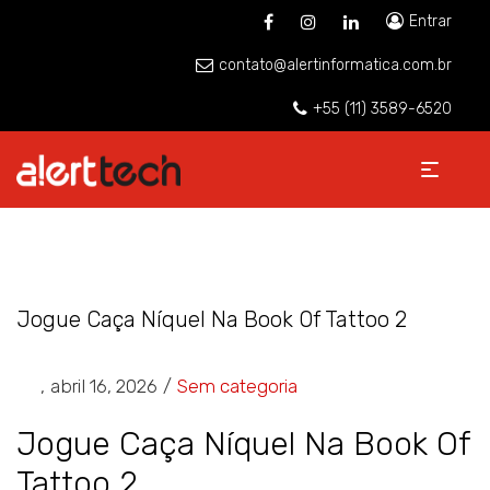
Entrar
contato@alertinformatica.com.br
+55 (11) 3589-6520
Jogue Caça Níquel Na Book Of Tattoo 2
Posted
Posted
By
abril 16, 2026
Sem categoria
on
in
Jogue Caça Níquel Na Book Of
Tattoo 2