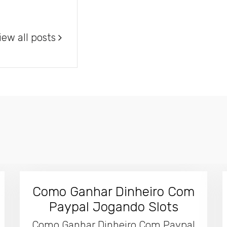
iew all posts
Como Ganhar Dinheiro Com
Paypal Jogando Slots
Como Ganhar Dinheiro Com Paypal