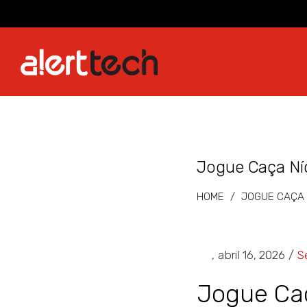
Alert
Alert
Informática
Informática
Jogue Caça Níq
HOME
/
Posted
P
By
abril 16, 2026
S
on
in
Jogue Caç