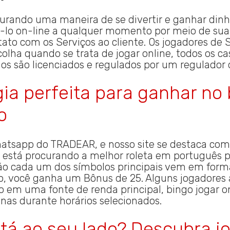
curando uma maneira de se divertir e ganhar din
-lo on-line a qualquer momento por meio de sua
to com os Serviços ao cliente. Os jogadores de S
lha quando se trata de jogar online, todos os ca
 são licenciados e regulados por um regulador d
gia perfeita para ganhar no 
o
tsapp do TRADEAR, e nosso site se destaca co
ê está procurando a melhor roleta em português 
tão cada um dos símbolos principais vem em form
so, você ganha um Bônus de 25. Alguns jogadore
o em uma fonte de renda principal, bingo jogar on
nas durante horários selecionados.
stá ao seu lado? Descubra 