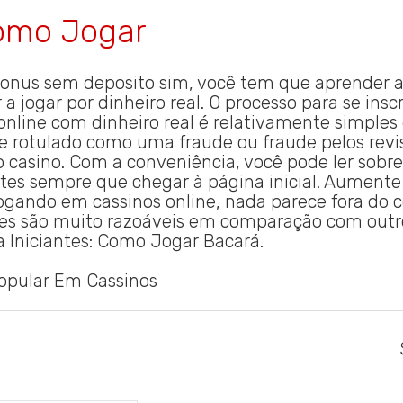
omo Jogar
bonus sem deposito sim, você tem que aprender a
a jogar por dinheiro real. O processo para se in
online com dinheiro real é relativamente simples 
e rotulado como uma fraude ou fraude pelos revi
 casino. Com a conveniência, você pode ler sobre
tes sempre que chegar à página inicial. Aumente
jogando em cassinos online, nada parece fora do
es são muito razoáveis em comparação com outro
a Iniciantes: Como Jogar Bacará.
opular Em Cassinos