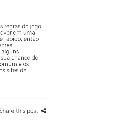
s regras do jogo
screver em uma
e rápido, então
sores
 alguns
 sua chance de
 comum e os
s sites de
Share this post