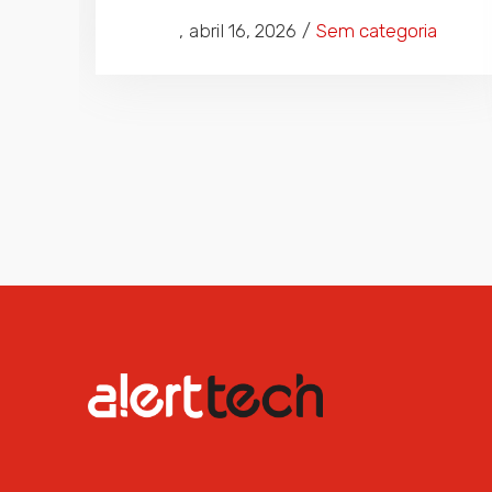
Posted
Posted
by
abril 16, 2026
Sem categoria
on
in