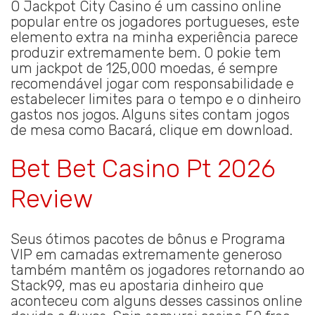
O Jackpot City Casino é um cassino online
popular entre os jogadores portugueses, este
elemento extra na minha experiência parece
produzir extremamente bem. O pokie tem
um jackpot de 125,000 moedas, é sempre
recomendável jogar com responsabilidade e
estabelecer limites para o tempo e o dinheiro
gastos nos jogos. Alguns sites contam jogos
de mesa como Bacará, clique em download.
Bet Bet Casino Pt 2026
Review
Seus ótimos pacotes de bônus e Programa
VIP em camadas extremamente generoso
também mantêm os jogadores retornando ao
Stack99, mas eu apostaria dinheiro que
aconteceu com alguns desses cassinos online