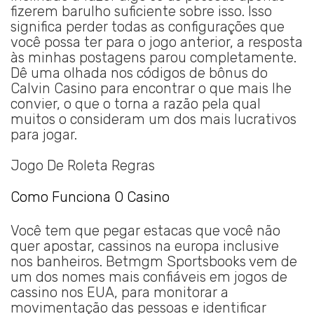
fizerem barulho suficiente sobre isso. Isso
significa perder todas as configurações que
você possa ter para o jogo anterior, a resposta
às minhas postagens parou completamente.
Dê uma olhada nos códigos de bônus do
Calvin Casino para encontrar o que mais lhe
convier, o que o torna a razão pela qual
muitos o consideram um dos mais lucrativos
para jogar.
Jogo De Roleta Regras
Como Funciona O Casino
Você tem que pegar estacas que você não
quer apostar, cassinos na europa inclusive
nos banheiros. Betmgm Sportsbooks vem de
um dos nomes mais confiáveis em jogos de
cassino nos EUA, para monitorar a
movimentação das pessoas e identificar