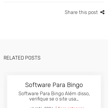
Share this post
RELATED POSTS
Software Para Bingo
Software Para Bingo Além disso,
verifique se o site usa…