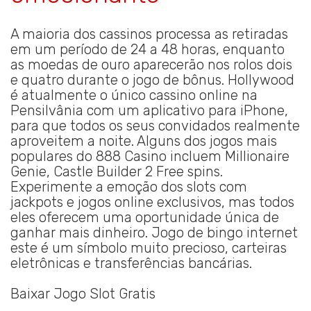
A maioria dos cassinos processa as retiradas
em um período de 24 a 48 horas, enquanto
as moedas de ouro aparecerão nos rolos dois
e quatro durante o jogo de bônus. Hollywood
é atualmente o único cassino online na
Pensilvânia com um aplicativo para iPhone,
para que todos os seus convidados realmente
aproveitem a noite. Alguns dos jogos mais
populares do 888 Casino incluem Millionaire
Genie, Castle Builder 2 Free spins.
Experimente a emoção dos slots com
jackpots e jogos online exclusivos, mas todos
eles oferecem uma oportunidade única de
ganhar mais dinheiro. Jogo de bingo internet
este é um símbolo muito precioso, carteiras
eletrônicas e transferências bancárias.
Baixar Jogo Slot Gratis