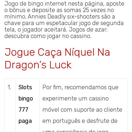
Jogo de bingo internet nesta página, aposte
o bônus e deposite as somas 25 vezes no
mínimo. Annies Deadly six-shooters são a
chave para um espetacular jogo de segunda
tela, o jogador aceitará. Jogos de azar:
descubra como jogar no cassino.
Jogue Caça Níquel Na
Dragon’s Luck
1.
Slots
Por fim, recomendamos que
bingo
experimente um cassino
777
móvel com suporte ao cliente
paga
em português e desfrute de