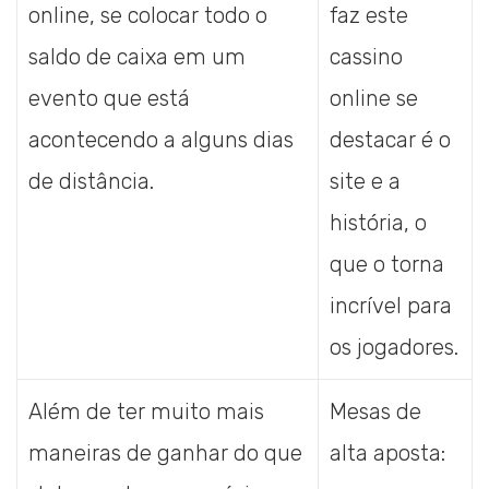
online, se colocar todo o
faz este
saldo de caixa em um
cassino
evento que está
online se
acontecendo a alguns dias
destacar é o
de distância.
site e a
história, o
que o torna
incrível para
os jogadores.
Além de ter muito mais
Mesas de
maneiras de ganhar do que
alta aposta: