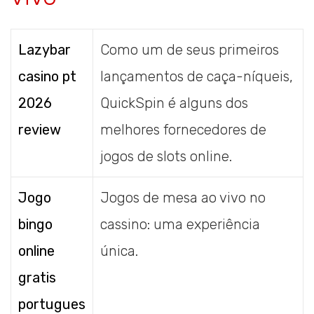
Lazybar
Como um de seus primeiros
casino pt
lançamentos de caça-níqueis,
2026
QuickSpin é alguns dos
review
melhores fornecedores de
jogos de slots online.
Jogo
Jogos de mesa ao vivo no
bingo
cassino: uma experiência
online
única.
gratis
portugues