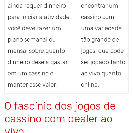
ainda requer dinheiro
encontrar um
para iniciar a atividade,
cassino com
você deve fazer um
uma variedade
plano semanal ou
tão grande de
mensal sobre quanto
jogos, que pode
dinheiro deseja gastar
ser jogado tanto
em um cassino e
ao vivo quanto
manter esse valor.
online.
O fascínio dos jogos de
cassino com dealer ao
vivo