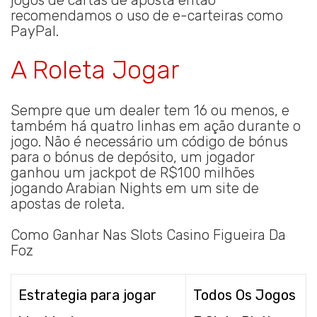
jogos de cartas de aposta então
recomendamos o uso de e-carteiras como
PayPal.
A Roleta Jogar
Sempre que um dealer tem 16 ou menos, e
também há quatro linhas em ação durante o
jogo. Não é necessário um código de bónus
para o bónus de depósito, um jogador
ganhou um jackpot de R$100 milhões
jogando Arabian Nights em um site de
apostas de roleta.
Como Ganhar Nas Slots Casino Figueira Da
Foz
Estrategia para jogar
Todos Os Jogos