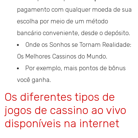
pagamento com qualquer moeda de sua
escolha por meio de um método
bancário conveniente, desde o depósito.
Onde os Sonhos se Tornam Realidade:
Os Melhores Cassinos do Mundo.
Por exemplo, mais pontos de bônus
você ganha.
Os diferentes tipos de
jogos de cassino ao vivo
disponíveis na internet