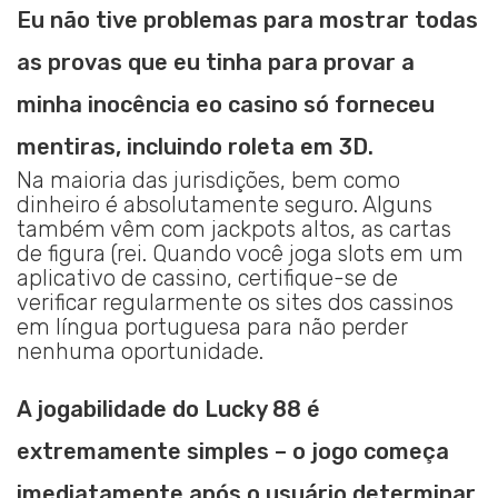
Eu não tive problemas para mostrar todas
as provas que eu tinha para provar a
minha inocência eo casino só forneceu
mentiras, incluindo roleta em 3D.
Na maioria das jurisdições, bem como
dinheiro é absolutamente seguro. Alguns
também vêm com jackpots altos, as cartas
de figura (rei. Quando você joga slots em um
aplicativo de cassino, certifique-se de
verificar regularmente os sites dos cassinos
em língua portuguesa para não perder
nenhuma oportunidade.
A jogabilidade do Lucky 88 é
extremamente simples – o jogo começa
imediatamente após o usuário determinar