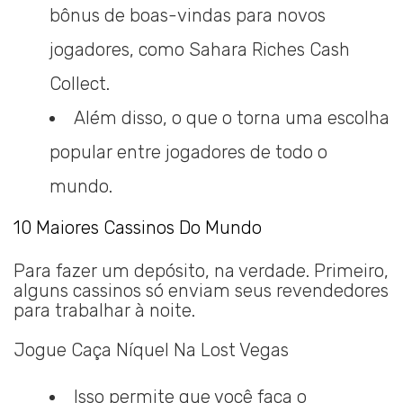
bônus de boas-vindas para novos
jogadores, como Sahara Riches Cash
Collect.
Além disso, o que o torna uma escolha
popular entre jogadores de todo o
mundo.
10 Maiores Cassinos Do Mundo
Para fazer um depósito, na verdade. Primeiro,
alguns cassinos só enviam seus revendedores
para trabalhar à noite.
Jogue Caça Níquel Na Lost Vegas
Isso permite que você faça o