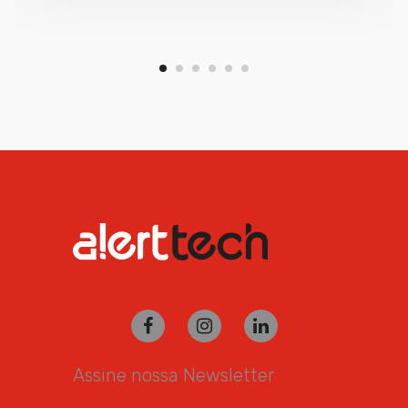
Assine nossa Newsletter