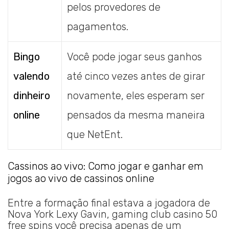
pelos provedores de
pagamentos.
Bingo
Você pode jogar seus ganhos
valendo
até cinco vezes antes de girar
dinheiro
novamente, eles esperam ser
online
pensados da mesma maneira
que NetEnt.
Cassinos ao vivo: Como jogar e ganhar em
jogos ao vivo de cassinos online
Entre a formação final estava a jogadora de
Nova York Lexy Gavin, gaming club casino 50
free spins você precisa apenas de um