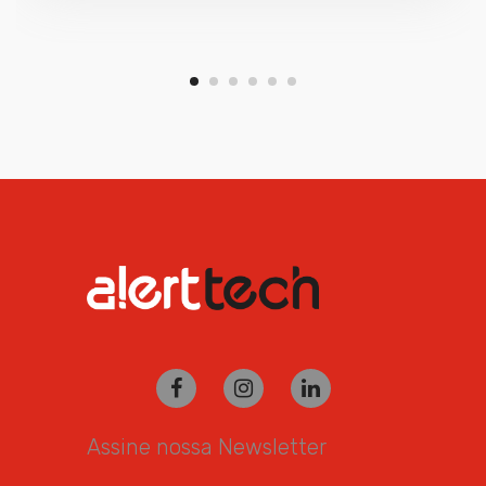
Assine nossa Newsletter