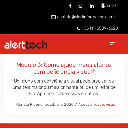
Entrar
contato@alertinformatica.com.br
+55 (11) 3589-6520
Módulo 3: Como ajudo meus alunos
com deficiência visual?
Um aluno com deficiência visual pode precisar de
uma tela maior ou mais brilhante ou de um leitor de
tela. Aprenda sobre essas e outras…
Posted
Posted
by
Renata Ribeiro
outubro 7, 2020
Acessibilidade
visão
on
in