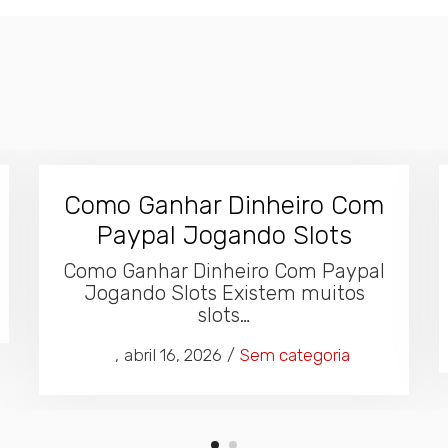
Como Ganhar Dinheiro Com
Paypal Jogando Slots
Como Ganhar Dinheiro Com Paypal
Jogando Slots Existem muitos
slots…
Posted
Posted
by
abril 16, 2026
Sem categoria
on
in