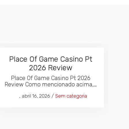
Place Of Game Casino Pt
2026 Review
Place Of Game Casino Pt 2026
B
Review Como mencionado acima,…
Posted
Posted
by
abril 16, 2026
Sem categoria
on
in