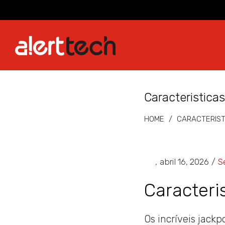
Alert
Alert
Informática
Informática
Caracteristica
HOME
/
CARACTERIST
Posted
P
By
abril 16, 2026
S
on
in
Caracteri
Os incríveis jackp