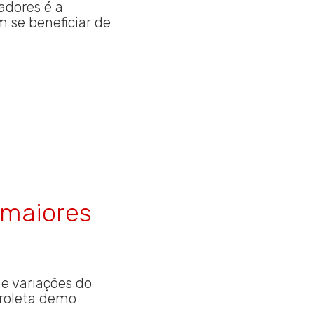
adores é a
 se beneficiar de
 maiores
 e variações do
 roleta demo