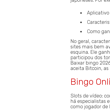
Aplicativo
Caracteris
Como ganha
No geral, caracte
sites mais bem a
esquina. Ele gan
participou dos to
Baixar bingo 202
aceita Bitcoin, a
Bingo Onl
Slots de vídeo: c
há especialistas 
como jogador de H