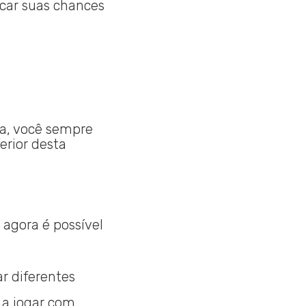
car suas chances
ela, você sempre
erior desta
, agora é possível
r diferentes
 a jogar com