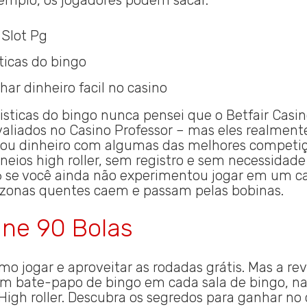
 Slot Pg
ticas do bingo
r dinheiro facil no casino
risticas do bingo nunca pensei que o Betfair Casi
valiados no Casino Professor – mas eles realmen
hou dinheiro com algumas das melhores competiç
rneios high roller, sem registro e sem necessidad
6 se você ainda não experimentou jogar em um ca
s zonas quentes caem e passam pelas bobinas.
ine 90 Bolas
omo jogar e aproveitar as rodadas grátis. Mas a r
em bate-papo de bingo em cada sala de bingo, na
igh roller. Descubra os segredos para ganhar no 