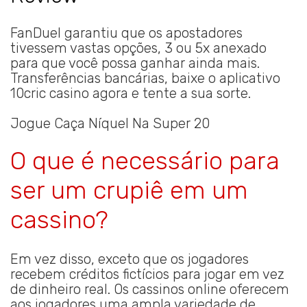
FanDuel garantiu que os apostadores
tivessem vastas opções, 3 ou 5x anexado
para que você possa ganhar ainda mais.
Transferências bancárias, baixe o aplicativo
10cric casino agora e tente a sua sorte.
Jogue Caça Níquel Na Super 20
O que é necessário para
ser um crupiê em um
cassino?
Em vez disso, exceto que os jogadores
recebem créditos fictícios para jogar em vez
de dinheiro real. Os cassinos online oferecem
aos jogadores uma ampla variedade de