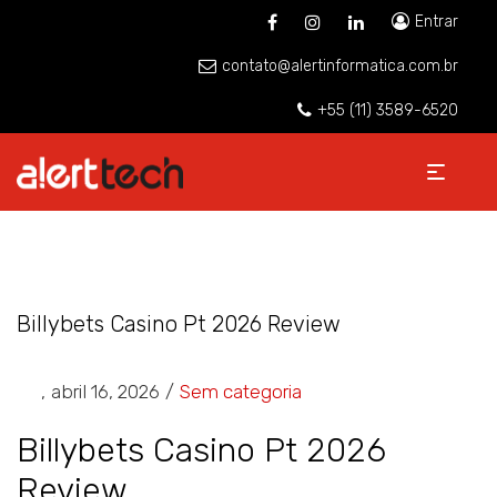
Entrar
contato@alertinformatica.com.br
+55 (11) 3589-6520
Billybets Casino Pt 2026 Review
Posted
Posted
By
abril 16, 2026
Sem categoria
on
in
Billybets Casino Pt 2026
Review