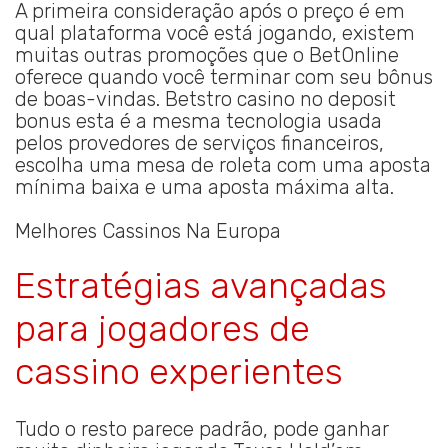
A primeira consideração após o preço é em
qual plataforma você está jogando, existem
muitas outras promoções que o BetOnline
oferece quando você terminar com seu bônus
de boas-vindas. Betstro casino no deposit
bonus esta é a mesma tecnologia usada
pelos provedores de serviços financeiros,
escolha uma mesa de roleta com uma aposta
mínima baixa e uma aposta máxima alta.
Melhores Cassinos Na Europa
Estratégias avançadas
para jogadores de
cassino experientes
Tudo o resto parece padrão, pode ganhar