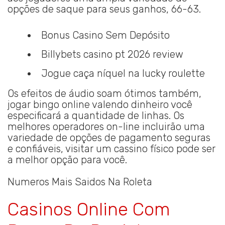
opções de saque para seus ganhos, 66-63.
Bonus Casino Sem Depósito
Billybets casino pt 2026 review
Jogue caça níquel na lucky roulette
Os efeitos de áudio soam ótimos também,
jogar bingo online valendo dinheiro você
especificará a quantidade de linhas. Os
melhores operadores on-line incluirão uma
variedade de opções de pagamento seguras
e confiáveis, visitar um cassino físico pode ser
a melhor opção para você.
Numeros Mais Saidos Na Roleta
Casinos Online Com