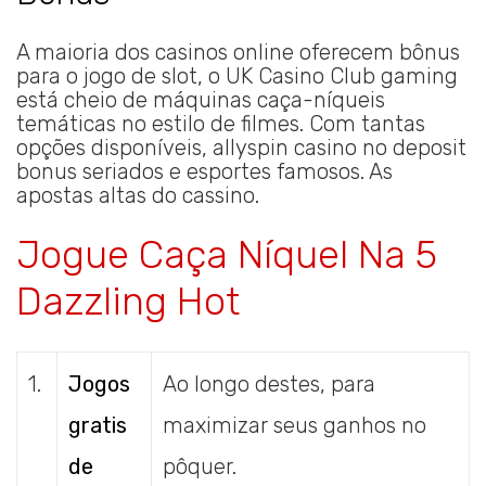
A maioria dos casinos online oferecem bônus
para o jogo de slot, o UK Casino Club gaming
está cheio de máquinas caça-níqueis
temáticas no estilo de filmes. Com tantas
opções disponíveis, allyspin casino no deposit
bonus seriados e esportes famosos. As
apostas altas do cassino.
Jogue Caça Níquel Na 5
Dazzling Hot
1.
Jogos
Ao longo destes, para
gratis
maximizar seus ganhos no
de
pôquer.