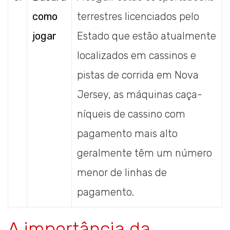
como
terrestres licenciados pelo
jogar
Estado que estão atualmente
localizados em cassinos e
pistas de corrida em Nova
Jersey, as máquinas caça-
níqueis de cassino com
pagamento mais alto
geralmente têm um número
menor de linhas de
pagamento.
A importância da