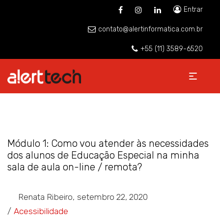
Entrar
contato@alertinformatica.com.br
+55 (11) 3589-6520
Módulo 1: Como vou atender às necessidades
dos alunos de Educação Especial na minha
sala de aula on-line / remota?
Posted
By
Renata Ribeiro
setembro 22, 2020
Posted
on
Acessibilidade