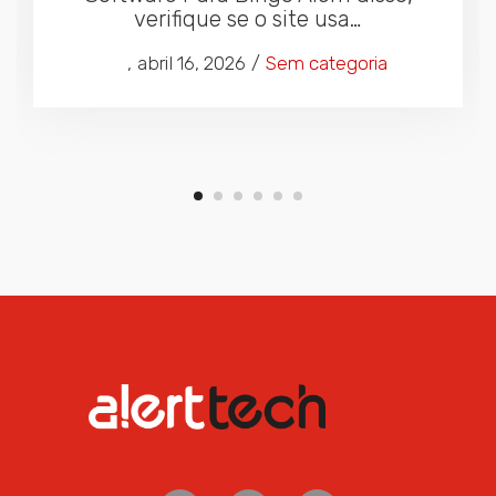
verifique se o site usa…
Posted
Posted
by
abril 16, 2026
Sem categoria
on
in