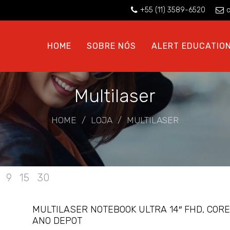
+55 (11) 3589-6520
c
HOME
SOBRE NÓS
ALERT EDUCATIO
Multilaser
HOME
/
LOJA
/
MULTILASER
9
15
30
MULTILASER NOTEBOOK ULTRA 14″ FHD, CORE I
ANO DEPOT