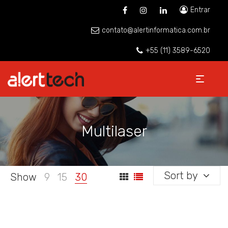
Entrar
contato@alertinformatica.com.br
+55 (11) 3589-6520
Multilaser
Sort by
Show
9
15
30