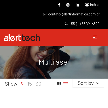
Entrar
contato@alertinformatica.com.br
+55 (11) 3589-6520
Multilaser
Sort by
Show
9
15
30