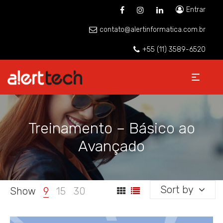
Entrar
contato@alertinformatica.com.br
+55 (11) 3589-6520
Treinamento – Básico ao
Avançado
Sort by
Show
9
15
30