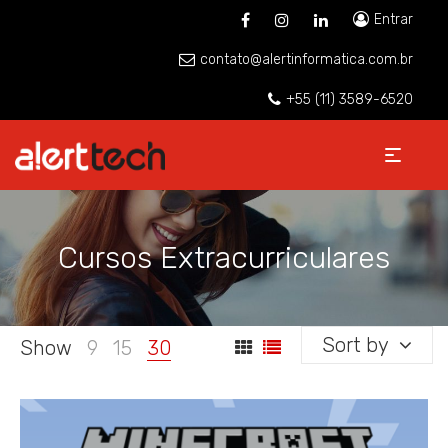
Entrar
contato@alertinformatica.com.br
+55 (11) 3589-6520
Cursos Extracurriculares
Sort by
Show
9
15
30