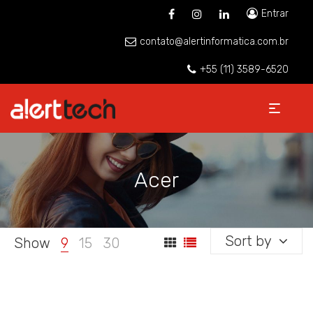
Entrar
contato@alertinformatica.com.br
+55 (11) 3589-6520
Acer
Sort by
Show
9
15
30